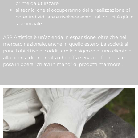
prime da utilizzare
ai tecnici che si occuperanno della realizzazione di
poter individuare e risolvere eventuali criticità già in
fase iniziale.
ASP Artistica è un’azienda in espansione, oltre che nel
mercato nazionale, anche in quello estero. La società si
pone l’obiettivo di soddisfare le esigenze di una clientela
alla ricerca di una realtà che offra servizi di fornitura e
posa in opera “chiavi in mano” di prodotti marmorei.