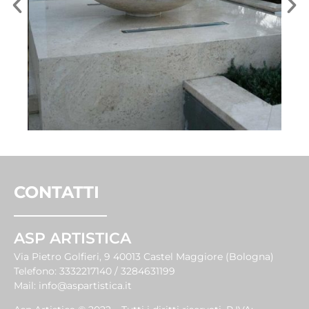
CONTATTI
ASP ARTISTICA
Via Pietro Golfieri, 9 40013 Castel Maggiore (Bologna)
Telefono:
3332217140 / 3284631199
Mail:
info@aspartistica.it