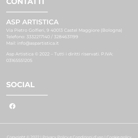
CONTATTI
ASP ARTISTICA
Via Pietro Golfieri, 9 40013 Castel Maggiore (Bologna)
Telefono:
3332217140 / 3284631199
Mail:
info@aspartistica.it
Asp Artistica © 2022 – Tutti i diritti riservati. P.IVA:
03165551205
SOCIAL
Copyright © 2022 |
Privacy Policy e Condizioni d’uso
|
Cookie policy