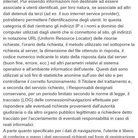
internet. Pur essendo informazioni non destinate ad essere
associate a utenti identificati, per loro natura, se associate ad altri
dati detenuti da terzi (ad es. il suo internet service provider),
potrebbero permettere l'identificazione degli utenti. In questa
categoria di dati rientrano gli indirizzi IP o i nomi a dominio dei
computer utilizzati dagli utenti che si connettono al sito, gli indirizzi
in notazione URL (Uniform Resource Locator) delle risorse
richieste, l'orario della richiesta, il metodo utilizzato nel sottoporre la
richiesta al server, la dimensione del file ottenuto in risposta, il
codice numerico indicante lo stato della risposta data dal server
(buon fine, errore, ecc.) ed altri parametri relativi al sistema
operativo e all'ambiente informatico dell'utente. Questi dati sono
utilizzati ai soli fini di statistiche anonime sull'uso del sito e per
controllarne il corretto funzionamento. Il Titolare del trattamento e,
a seconda del servizio richiesto, i Responsabili designati
conservano, per un periodo limitato secondo le norme di legge, il
tracciato (LOG) delle connessioni/navigazioni effettuate per
rispondere alle eventuali richieste provenienti dall'autorità
giudiziaria o da altro organo pubblico legittimato a richiedere detto
tracciato per l'accertamento di eventuali responsabilità in caso di
reati informatici.
A parte quanto specificato per i dati di navigazione, l'utente è libero
di conferire o meno i dati personali richiesti nel form di registrazione